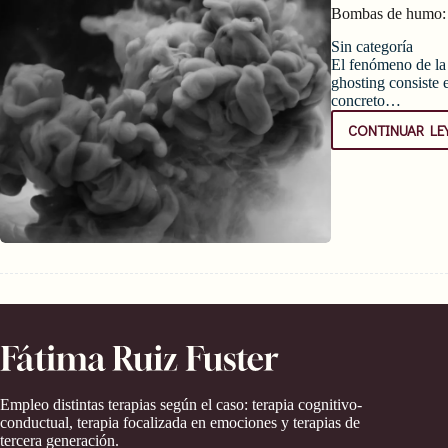
Bombas de humo: e
Sin categoría
El fenómeno de l
ghosting consiste 
concreto…
CONTINUAR LE
Empleo distintas terapias según el caso: terapia cognitivo-
conductual, terapia focalizada en emociones y terapias de
tercera generación.